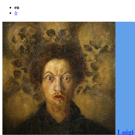
en
fr
Luigi