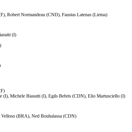
(F), Robert Normandeau (CND), Faustas Latenas (Lietua)
sutti (I)
)
)
(F)
I), Michele Biasutti (I), Egils Bebris (CDN), Elio Martusciello (I)
li Velloso (BRA), Ned Bouhalassa (CDN)