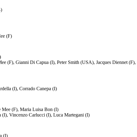
B)
ee (F)
)
e (F), Gianni Di Capua (I), Peter Smith (USA), Jacques Diennet (F), 
della (I), Corrado Canepa (I)
 Mee (F), Maria Luisa Bon (I)
 (I), Vincenzo Carlucci (I), Luca Martegani (I)
 (I)