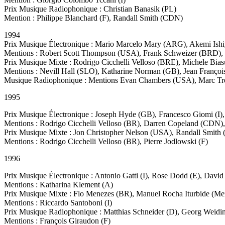
Prix Musique Radiophonique : Christian Banasik (PL)
Mention : Philippe Blanchard (F), Randall Smith (CDN)
1994
Prix Musique Électronique : Mario Marcelo Mary (ARG), Akemi Ishi
Mentions : Robert Scott Thompson (USA), Frank Schweizer (BRD),
Prix Musique Mixte : Rodrigo Cicchelli Velloso (BRE), Michele Bias
Mentions : Nevill Hall (SLO), Katharine Norman (GB), Jean Françoi
Musique Radiophonique : Mentions Evan Chambers (USA), Marc T
1995
Prix Musique Électronique : Joseph Hyde (GB), Francesco Giomi (I)
Mentions : Rodrigo Cicchelli Velloso (BR), Darren Copeland (CDN)
Prix Musique Mixte : Jon Christopher Nelson (USA), Randall Smith
Mentions : Rodrigo Cicchelli Velloso (BR), Pierre Jodlowski (F)
1996
Prix Musique Électronique : Antonio Gatti (I), Rose Dodd (E), David
Mentions : Katharina Klement (A)
Prix Musique Mixte : Flo Menezes (BR), Manuel Rocha Iturbide (Mexic
Mentions : Riccardo Santoboni (I)
Prix Musique Radiophonique : Matthias Schneider (D), Georg Weidi
Mentions : François Giraudon (F)