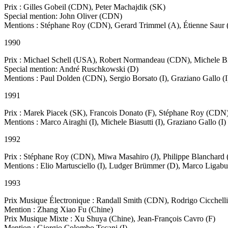
Prix : Gilles Gobeil (CDN), Peter Machajdik (SK)
Special mention: John Oliver (CDN)
Mentions : Stéphane Roy (CDN), Gerard Trimmel (A), Étienne Saur 
1990
Prix : Michael Schell (USA), Robert Normandeau (CDN), Michele Bia
Special mention: André Ruschkowski (D)
Mentions : Paul Dolden (CDN), Sergio Borsato (I), Graziano Gallo (I
1991
Prix : Marek Piacek (SK), Francois Donato (F), Stéphane Roy (CDN
Mentions : Marco Airaghi (I), Michele Biasutti (I), Graziano Gallo (I)
1992
Prix : Stéphane Roy (CDN), Miwa Masahiro (J), Philippe Blanchard 
Mentions : Elio Martusciello (I), Ludger Brümmer (D), Marco Ligabue (
1993
Prix Musique Électronique : Randall Smith (CDN), Rodrigo Cicchel
Mention : Zhang Xiao Fu (Chine)
Prix Musique Mixte : Xu Shuya (Chine), Jean-François Cavro (F)
Mention : Giorgio Colombo Tccani (I)