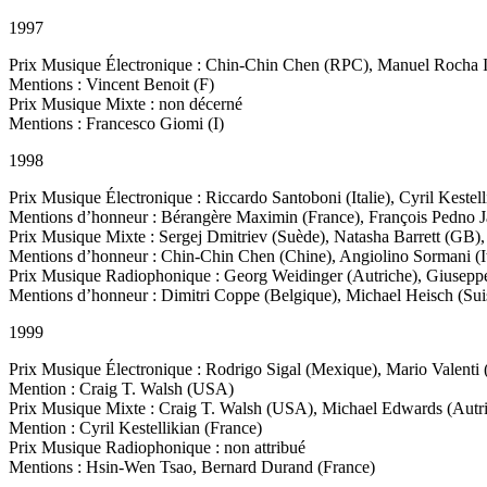
1997
Prix Musique Électronique : Chin-Chin Chen (RPC), Manuel Rocha It
Mentions : Vincent Benoit (F)
Prix Musique Mixte : non décerné
Mentions : Francesco Giomi (I)
1998
Prix Musique Électronique : Riccardo Santoboni (Italie), Cyril Keste
Mentions d’honneur : Bérangère Maximin (France), François Pedno 
Prix Musique Mixte : Sergej Dmitriev (Suède), Natasha Barrett (GB),
Mentions d’honneur : Chin-Chin Chen (Chine), Angiolino Sormani (It
Prix Musique Radiophonique : Georg Weidinger (Autriche), Giuseppe F
Mentions d’honneur : Dimitri Coppe (Belgique), Michael Heisch (Sui
1999
Prix Musique Électronique : Rodrigo Sigal (Mexique), Mario Valenti (
Mention : Craig T. Walsh (USA)
Prix Musique Mixte : Craig T. Walsh (USA), Michael Edwards (Autr
Mention : Cyril Kestellikian (France)
Prix Musique Radiophonique : non attribué
Mentions : Hsin-Wen Tsao, Bernard Durand (France)