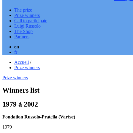
The prize
Prize winners
Call to participate
Luigi Russolo
The Shop
Partners
en
fr
Accueil
/
Prize winners
Prize winners
Winners list
1979 à 2002
Fondation Russolo-Pratella (Varèse)
1979