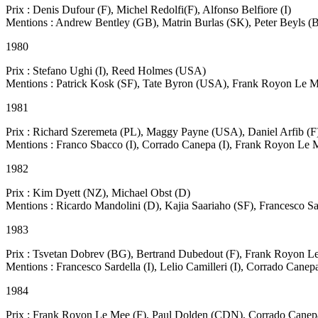
Prix : Denis Dufour (F), Michel Redolfi(F), Alfonso Belfiore (I)
Mentions : Andrew Bentley (GB), Matrin Burlas (SK), Peter Beyls (
1980
Prix : Stefano Ughi (I), Reed Holmes (USA)
Mentions : Patrick Kosk (SF), Tate Byron (USA), Frank Royon Le M
1981
Prix : Richard Szeremeta (PL), Maggy Payne (USA), Daniel Arfib (F
Mentions : Franco Sbacco (I), Corrado Canepa (I), Frank Royon Le Me
1982
Prix : Kim Dyett (NZ), Michael Obst (D)
Mentions : Ricardo Mandolini (D), Kajia Saariaho (SF), Francesco Sar
1983
Prix : Tsvetan Dobrev (BG), Bertrand Dubedout (F), Frank Royon Le
Mentions : Francesco Sardella (I), Lelio Camilleri (I), Corrado Canepa
1984
Prix : Frank Royon Le Mee (F), Paul Dolden (CDN), Corrado Canepa