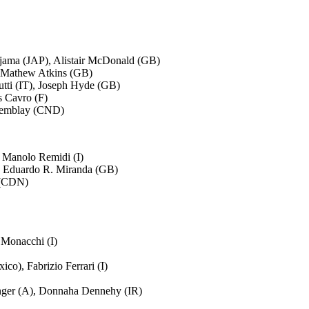
jama (JAP), Alistair McDonald (GB)
 Mathew Atkins (GB)
utti (IT), Joseph Hyde (GB)
s Cavro (F)
remblay (CND)
, Manolo Remidi (I)
, Eduardo R. Miranda (GB)
 (CDN)
 Monacchi (I)
o), Fabrizio Ferrari (I)
nger (A), Donnaha Dennehy (IR)