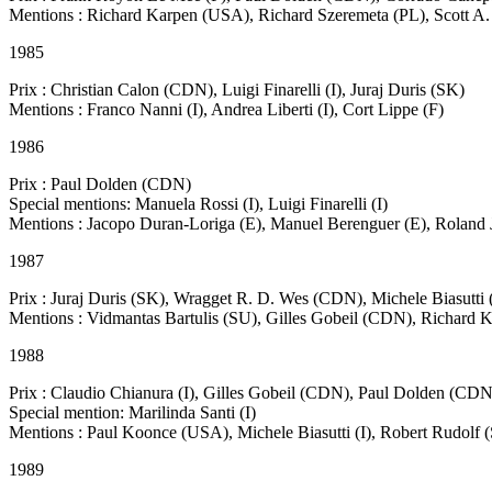
Mentions : Richard Karpen (USA), Richard Szeremeta (PL), Scott A. 
1985
Prix : Christian Calon (CDN), Luigi Finarelli (I), Juraj Duris (SK)
Mentions : Franco Nanni (I), Andrea Liberti (I), Cort Lippe (F)
1986
Prix : Paul Dolden (CDN)
Special mentions: Manuela Rossi (I), Luigi Finarelli (I)
Mentions : Jacopo Duran-Loriga (E), Manuel Berenguer (E), Roland 
1987
Prix : Juraj Duris (SK), Wragget R. D. Wes (CDN), Michele Biasutti (
Mentions : Vidmantas Bartulis (SU), Gilles Gobeil (CDN), Richard
1988
Prix : Claudio Chianura (I), Gilles Gobeil (CDN), Paul Dolden (CDN
Special mention: Marilinda Santi (I)
Mentions : Paul Koonce (USA), Michele Biasutti (I), Robert Rudolf (S
1989