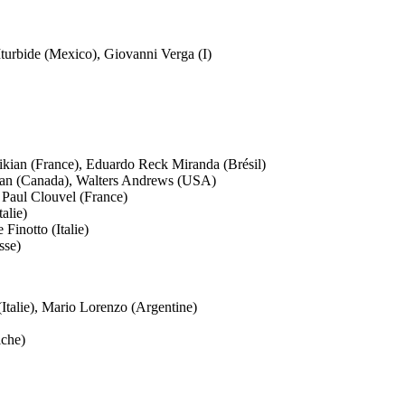
urbide (Mexico), Giovanni Verga (I)
llikian (France), Eduardo Reck Miranda (Brésil)
Jan (Canada), Walters Andrews (USA)
 Paul Clouvel (France)
alie)
inotto (Italie)
sse)
Italie), Mario Lorenzo (Argentine)
iche)