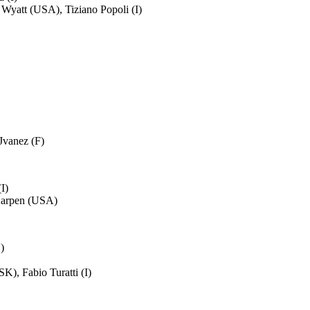
Wyatt (USA), Tiziano Popoli (I)
Jvanez (F)
I)
 Karpen (USA)
)
K), Fabio Turatti (I)